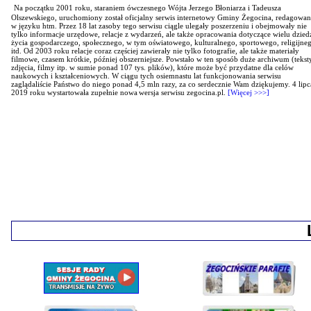
Na początku 2001 roku, staraniem ówczesnego Wójta Jerzego Błoniarza i Tadeusza
Olszewskiego, uruchomiony został oficjalny serwis internetowy Gminy Żegocina, redagowa
w języku htm. Przez 18 lat zasoby tego serwisu ciągle ulegały poszerzeniu i obejmowały nie
tylko informacje urzędowe, relacje z wydarzeń, ale także opracowania dotyczące wielu dzied
życia gospodarczego, społecznego, w tym oświatowego, kulturalnego, sportowego, religijne
itd. Od 2003 roku relacje coraz częściej zawierały nie tylko fotografie, ale także materiały
filmowe, czasem krótkie, później obszerniejsze. Powstało w ten sposób duże archiwum (tekst
zdjęcia, filmy itp. w sumie ponad 107 tys. plików), które może być przydatne dla celów
naukowych i kształceniowych. W ciągu tych osiemnastu lat funkcjonowania serwisu
zaglądaliście Państwo do niego ponad 4,5 mln razy, za co serdecznie Wam dziękujemy.
4 lipc
2019 roku wystartowała zupełnie nowa
wersja serwisu zegocina.pl.
[Więcej >>>]